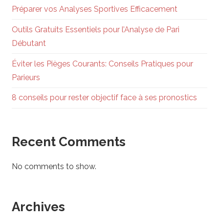
Préparer vos Analyses Sportives Efficacement
Outils Gratuits Essentiels pour l’Analyse de Pari
Débutant
Éviter les Pièges Courants: Conseils Pratiques pour
Parieurs
8 conseils pour rester objectif face à ses pronostics
Recent Comments
No comments to show.
Archives