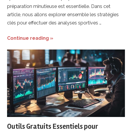
i
préparation minutieuse est essentielle. Dans cet
article, nous allons explorer ensemble les stratégies
f
clés pour effectuer des analyses sportives …
s
Continue reading »
Outils Gratuits Essentiels pour