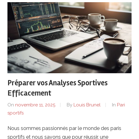
P
a
r
i
s
p
Préparer vos Analyses Sportives
Efficacement
o
On
novembre 11, 2025
By
Louis Brunel
In
Pari
r
sportifs
t
Nous sommes passionnés par le monde des paris
sportifs et nous savons que pour réussir, une