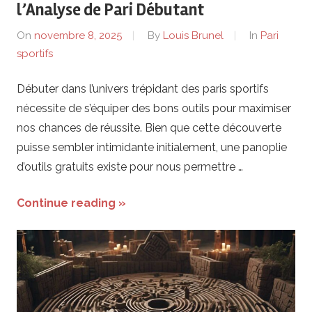
l’Analyse de Pari Débutant
On
novembre 8, 2025
By
Louis Brunel
In
Pari
sportifs
Débuter dans l’univers trépidant des paris sportifs
nécessite de s’équiper des bons outils pour maximiser
nos chances de réussite. Bien que cette découverte
puisse sembler intimidante initialement, une panoplie
d’outils gratuits existe pour nous permettre …
Continue reading »