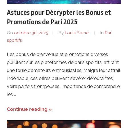
Astuces pour Décrypter les Bonus et
Promotions de Pari 2025
On
octobre 30, 2025
By
Louis Brunel
In
Pari
sportifs
Les bonus de bienvenue et promotions diverses
pullulent sur les plateformes de paris sportifs, attirant
une foule d’amateurs enthousiastes. Malgré leur attrait
indéniable, ces offres peuvent s’avérer déroutantes,
voire parfois trompeuses. Importance de comprendre
les …
Continue reading »