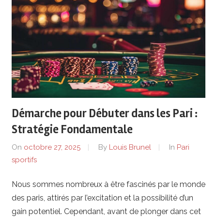
Démarche pour Débuter dans les Pari :
Stratégie Fondamentale
On
octobre 27, 2025
By
Louis Brunel
In
Pari
sportifs
Nous sommes nombreux à être fascinés par le monde
des paris, attirés par l’excitation et la possibilité d’un
gain potentiel. Cependant, avant de plonger dans cet