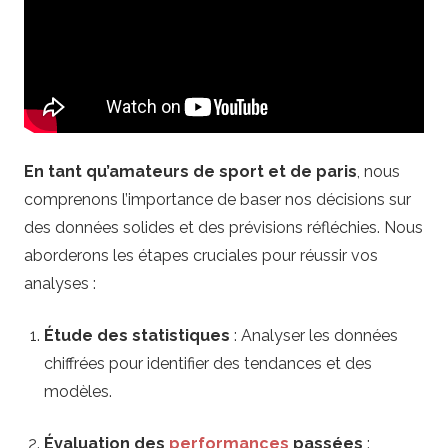
P
a
r
i
En tant qu’amateurs de sport et de paris
, nous
comprenons l’importance de baser nos décisions sur
s
des données solides et des prévisions réfléchies. Nous
aborderons les étapes cruciales pour réussir vos
p
analyses :
o
Étude des statistiques
: Analyser les données
r
chiffrées pour identifier des tendances et des
modèles.
t
Évaluation des
performances
passées
: