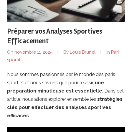
e
r
Préparer vos Analyses Sportives
i
Efficacement
e
On
novembre 11, 2025
By
Louis Brunel
In
Pari
sportifs
n
Nous sommes passionnés par le monde des paris
.
sportifs et nous savons que pour réussir,
une
f
préparation minutieuse est essentielle
. Dans cet
article, nous allons explorer ensemble les
stratégies
r
clés pour effectuer des analyses sportives
efficaces
.
–