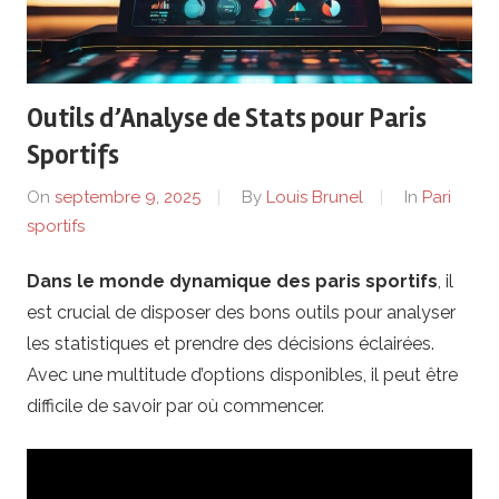
e
r
Outils d’Analyse de Stats pour Paris
i
Sportifs
e
On
septembre 9, 2025
By
Louis Brunel
In
Pari
sportifs
n
Dans le monde dynamique des paris sportifs
, il
.
est crucial de disposer des bons outils pour analyser
f
les statistiques et prendre des décisions éclairées.
Avec une multitude d’options disponibles, il peut être
r
difficile de savoir par où commencer.
–