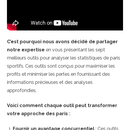
P
a
r
C’est pourquoi nous avons décidé de partager
i
notre expertise
en vous présentant les sept
meilleurs outils pour analyser les statistiques de paris
s
sportifs. Ces outils sont conçus pour maximiser les
profits et minimiser les pertes en fournissant des
p
informations précieuses et des analyses
o
approfondies.
r
Voici comment chaque outil peut transformer
votre approche des paris :
t
Fournir un avantage concurrentiel
: Ces outils