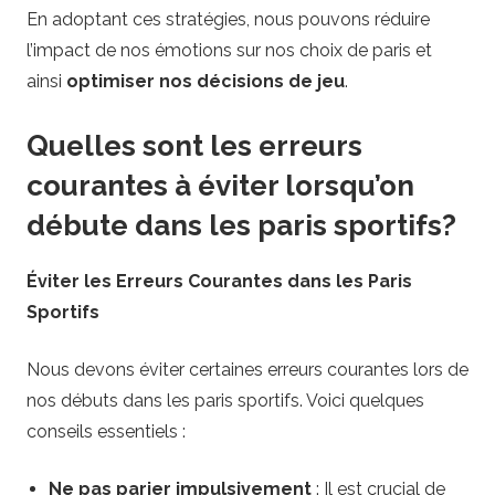
En adoptant ces stratégies, nous pouvons réduire
l’impact de nos émotions sur nos choix de paris et
ainsi
optimiser nos décisions de jeu
.
Quelles sont les erreurs
courantes à éviter lorsqu’on
débute dans les paris sportifs?
Éviter les Erreurs Courantes dans les Paris
Sportifs
Nous devons éviter certaines erreurs courantes lors de
nos débuts dans les paris sportifs. Voici quelques
conseils essentiels :
Ne pas parier impulsivement
: Il est crucial de