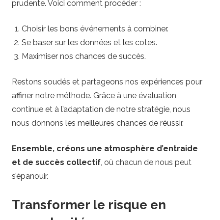
prudente. Voici comment procéder :
Choisir les bons événements à combiner.
Se baser sur les données et les cotes.
Maximiser nos chances de succès.
Restons soudés et partageons nos expériences pour
affiner notre méthode. Grâce à une évaluation
continue et à l’adaptation de notre stratégie, nous
nous donnons les meilleures chances de réussir.
Ensemble, créons une atmosphère d’entraide
et de succès collectif
, où chacun de nous peut
s’épanouir.
Transformer le risque en