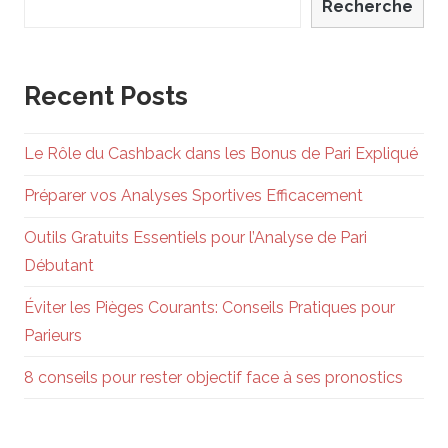
Recherche
Recent Posts
Le Rôle du Cashback dans les Bonus de Pari Expliqué
Préparer vos Analyses Sportives Efficacement
Outils Gratuits Essentiels pour l’Analyse de Pari
Débutant
Éviter les Pièges Courants: Conseils Pratiques pour
Parieurs
8 conseils pour rester objectif face à ses pronostics