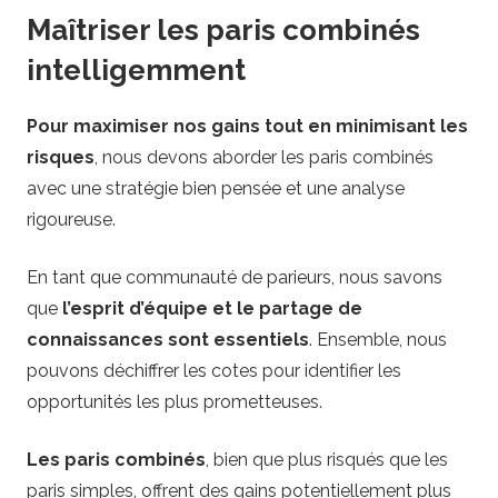
Maîtriser les paris combinés
intelligemment
Pour maximiser nos gains tout en minimisant les
risques
, nous devons aborder les paris combinés
avec une stratégie bien pensée et une analyse
rigoureuse.
En tant que communauté de parieurs, nous savons
que
l’esprit d’équipe et le partage de
connaissances sont essentiels
. Ensemble, nous
pouvons déchiffrer les cotes pour identifier les
opportunités les plus prometteuses.
Les paris combinés
, bien que plus risqués que les
paris simples, offrent des gains potentiellement plus