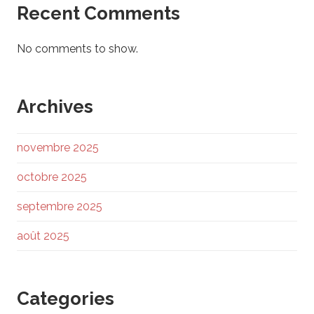
Recent Comments
No comments to show.
Archives
novembre 2025
octobre 2025
septembre 2025
août 2025
Categories