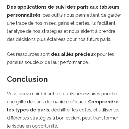
Des applications de suivi des paris aux tableurs
personnalisés
, ces outils nous permettent de garder
une trace de nos mises, gains et pertes. Ils facilitent
l’analyse de nos stratégies et nous aident à prendre
des décisions plus éclairées pour nos futurs paris.
Ces ressources sont
des alliés précieux
pour les
parieurs soucieux de leur performance.
Conclusion
Vous avez maintenant les outils nécessaires pour lire
une grille de paris de manière efficace.
Comprendre
les types de paris
, déchiffrer les cotes, et utiliser les
différentes stratégies à bon escient peut transformer
le risque en opportunité.