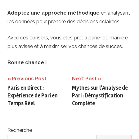
Adoptez une approche méthodique
en analysant
les données pour prendre des décisions éclairées.
Avec ces conseils, vous êtes prêt à parier de manière
plus avisée et à maximiser vos chances de succès.
Bonne chance !
Navigation
Previous Post
Next Post
Paris en Direct :
Mythes sur l’Analyse de
de
Expérience de Pari en
Pari : Démystification
l’article
Temps Réel
Complète
Recherche