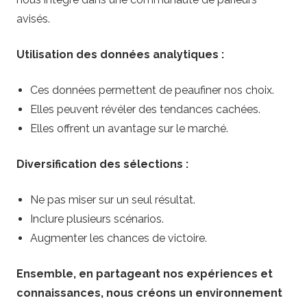
avisés.
Utilisation des données analytiques :
Ces données permettent de peaufiner nos choix.
Elles peuvent révéler des tendances cachées.
Elles offrent un avantage sur le marché.
Diversification des sélections :
Ne pas miser sur un seul résultat.
Inclure plusieurs scénarios.
Augmenter les chances de victoire.
Ensemble, en partageant nos expériences et
connaissances, nous créons un environnement