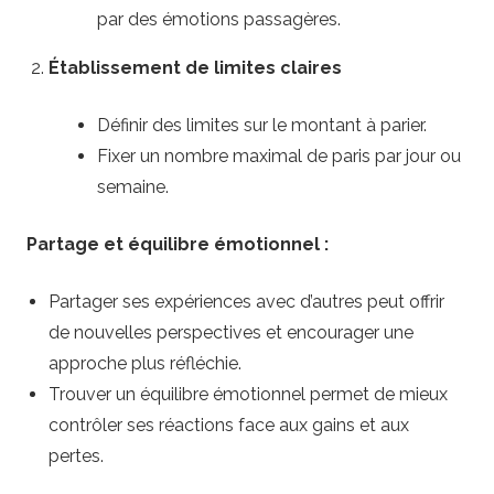
par des émotions passagères.
Établissement de limites claires
Définir des limites sur le montant à parier.
Fixer un nombre maximal de paris par jour ou
semaine.
Partage et équilibre émotionnel :
Partager ses expériences avec d’autres peut offrir
de nouvelles perspectives et encourager une
approche plus réfléchie.
Trouver un équilibre émotionnel permet de mieux
contrôler ses réactions face aux gains et aux
pertes.