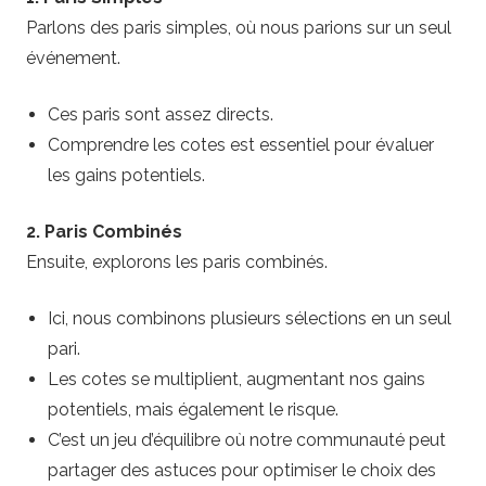
Parlons des paris simples, où nous parions sur un seul
événement.
Ces paris sont assez directs.
Comprendre les cotes est essentiel pour évaluer
les gains potentiels.
2. Paris Combinés
Ensuite, explorons les paris combinés.
Ici, nous combinons plusieurs sélections en un seul
pari.
Les cotes se multiplient, augmentant nos gains
potentiels, mais également le risque.
C’est un jeu d’équilibre où notre communauté peut
partager des astuces pour optimiser le choix des