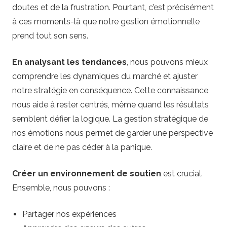
doutes et de la frustration. Pourtant, c’est précisément
à ces moments-là que notre gestion émotionnelle
prend tout son sens.
En analysant les tendances
, nous pouvons mieux
comprendre les dynamiques du marché et ajuster
notre stratégie en conséquence. Cette connaissance
nous aide à rester centrés, même quand les résultats
semblent défier la logique. La gestion stratégique de
nos émotions nous permet de garder une perspective
claire et de ne pas céder à la panique.
Créer un environnement de soutien
est crucial.
Ensemble, nous pouvons :
Partager nos expériences