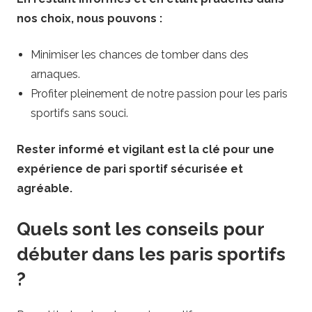
nos choix, nous pouvons :
Minimiser les chances de tomber dans des
arnaques.
Profiter pleinement de notre passion pour les paris
sportifs sans souci.
Rester informé et vigilant est la clé pour une
expérience de pari sportif sécurisée et
agréable.
Quels sont les conseils pour
débuter dans les paris sportifs
?