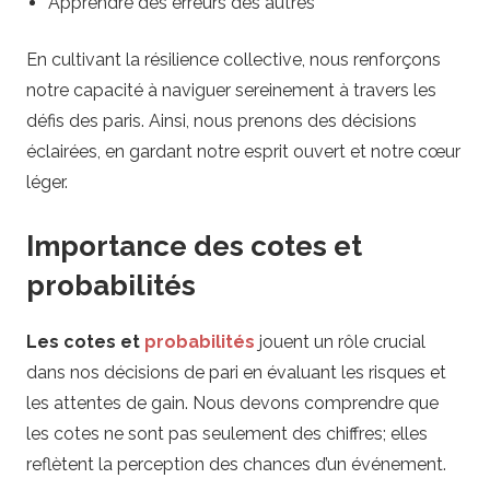
Apprendre des erreurs des autres
En cultivant la résilience collective, nous renforçons
notre capacité à naviguer sereinement à travers les
défis des paris. Ainsi, nous prenons des décisions
éclairées, en gardant notre esprit ouvert et notre cœur
léger.
Importance des cotes et
probabilités
Les cotes et
probabilités
jouent un rôle crucial
dans nos décisions de pari en évaluant les risques et
les attentes de gain. Nous devons comprendre que
les cotes ne sont pas seulement des chiffres; elles
reflètent la perception des chances d’un événement.