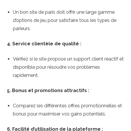
Un bon site de paris doit offrir une large gamme
d’options de jeu pour satisfaire tous les types de
parieurs.
4. Service clientèle de qualité :
Vérifiez si le site propose un support client réactif et
disponible pour résoudre vos problèmes
rapidement.
5. Bonus et promotions attractifs :
Comparez les différentes offres promotionnelles et
bonus pour maximiser vos gains potentiels.
6. Facilité d’utilisation de la plateforme :