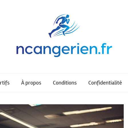
rtifs
À propos
Conditions
Confidentialité