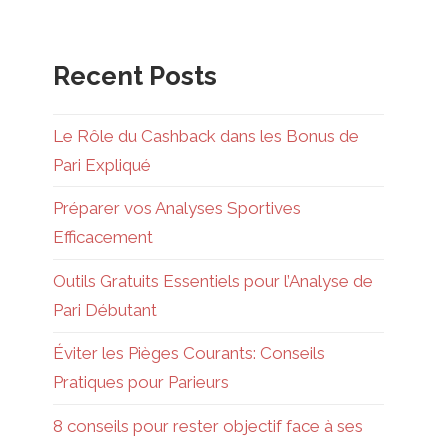
Recent Posts
Le Rôle du Cashback dans les Bonus de
Pari Expliqué
Préparer vos Analyses Sportives
Efficacement
Outils Gratuits Essentiels pour l’Analyse de
Pari Débutant
Éviter les Pièges Courants: Conseils
Pratiques pour Parieurs
8 conseils pour rester objectif face à ses