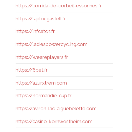
https://corrida-de-corbeil-essonnes.fr
https://laplougastell.fr
https://infcatch.fr
https://ladiespowercycling.com
https://weareplayers.fr
https://6bet.fr
https://azurxtrem.com
https://normandie-cup.fr
https://aviron-lac-aiguebelette.com
https://casino-kornwestheim.com