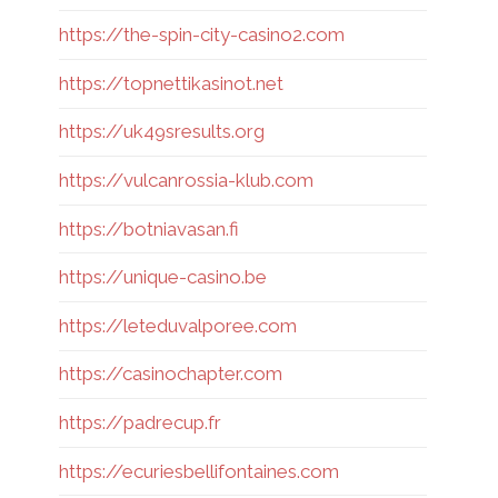
https://the-spin-city-casino2.com
https://topnettikasinot.net
https://uk49sresults.org
https://vulcanrossia-klub.com
https://botniavasan.fi
https://unique-casino.be
https://leteduvalporee.com
https://casinochapter.com
https://padrecup.fr
https://ecuriesbellifontaines.com