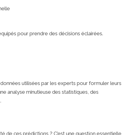
nelle
uipés pour prendre des décisions éclairées.
données utilisées par les experts pour formuler leurs
ne analyse minutieuse des statistiques, des
.
é de ces prédictions ? C’est une question essentielle