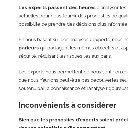
Les experts passent des heures
à analyser les
actuelles pour nous fournir des pronostics de qualit
possibilité de prendre des décisions plus informées
En nous basant sur des analyses d’experts, nous 
parieurs
qui partagent les mêmes objectifs et asp
sécurité, réduisant les risques liés aux paris.
Les experts nous permettent de nous sentir en co
que nous n’aurions peut-être pas découvertes seuls
soutenu par la connaissance et l’analyse rigoureuse
Inconvénients à considérer
Bien que les pronostics d’experts soient précie