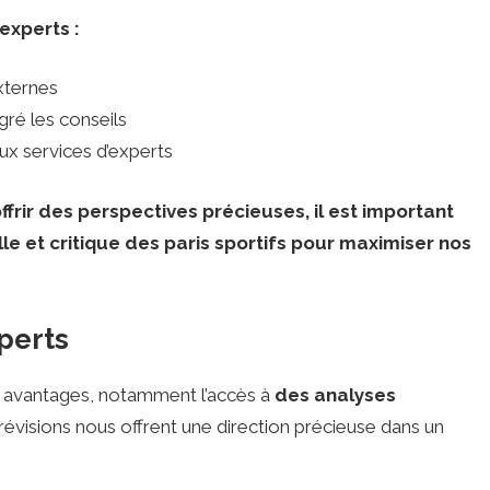
experts :
xternes
lgré les conseils
aux services d’experts
ffrir des perspectives précieuses, il est important
 et critique des paris sportifs pour maximiser nos
perts
 avantages, notamment l’accès à
des analyses
révisions nous offrent une direction précieuse dans un