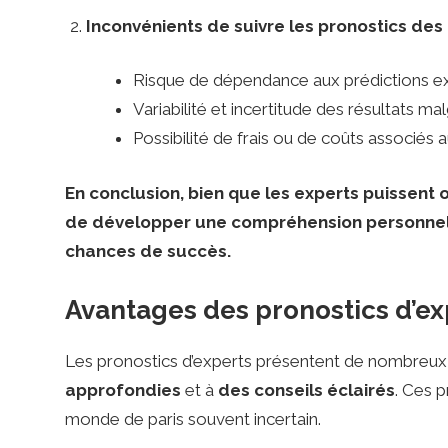
i
Inconvénients de suivre les pronostics des 
f
Risque de dépendance aux prédictions e
Variabilité et incertitude des résultats ma
s
Possibilité de frais ou de coûts associés 
En conclusion, bien que les experts puissent o
de développer une compréhension personnelle
chances de succès.
Avantages des pronostics d’ex
Les pronostics d’experts présentent de nombreux
approfondies
et à
des conseils éclairés
. Ces p
monde de paris souvent incertain.