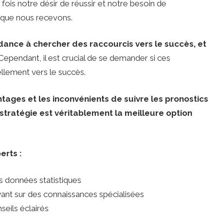
 fois notre désir de réussir et notre besoin de
 que nous recevons.
dance à chercher des raccourcis vers le succès, et
ependant, il est crucial de se demander si ces
ellement vers le succès.
ntages et les inconvénients de suivre les pronostics
 stratégie est véritablement la meilleure option
erts :
s données statistiques
yant sur des connaissances spécialisées
seils éclairés