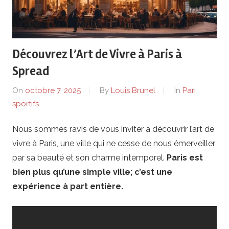
e
r
Découvrez l’Art de Vivre à Paris à
i
Spread
e
On
octobre 7, 2025
By
Louis Brunel
In
Pari
sportifs
n
Nous sommes ravis de vous inviter à découvrir l’art de
.
vivre à Paris, une ville qui ne cesse de nous émerveiller
f
par sa beauté et son charme intemporel.
Paris est
bien plus qu’une simple ville; c’est une
r
expérience à part entière.
–