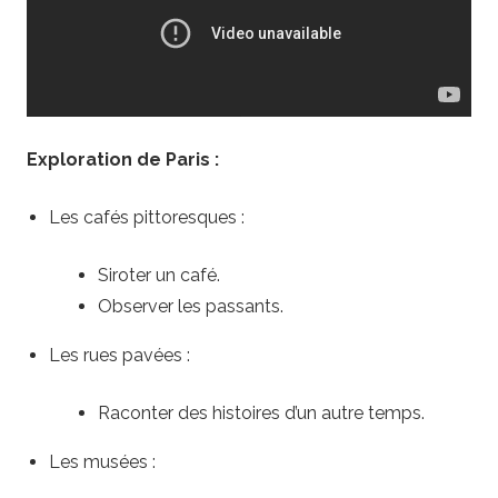
P
a
r
Exploration de Paris :
i
Les cafés pittoresques :
s
Siroter un café.
p
Observer les passants.
o
Les rues pavées :
r
Raconter des histoires d’un autre temps.
t
Les musées :