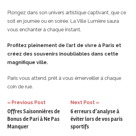
Plongez dans son univers artistique captivant, que ce
soit en journée ou en soirée. La Ville Lumière saura
vous enchanter à chaque instant.
Profitez pleinement de l’art de vivre à Paris et
créez des souvenirs inoubliables dans cette
magnifique ville.
Paris vous attend, prêt à vous émerveiller à chaque
coin de rue.
Navigation
Previous Post
Next Post
Offres Saisonnières de
6 erreurs d’analyse à
de
Bonus de Pari à Ne Pas
éviter lors de vos paris
l’article
Manquer
sportifs