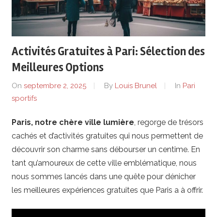
e
r
Activités Gratuites à Pari: Sélection des
i
Meilleures Options
e
On
septembre 2, 2025
By
Louis Brunel
In
Pari
sportifs
n
Paris, notre chère ville lumière
, regorge de trésors
.
cachés et d’activités gratuites qui nous permettent de
f
découvrir son charme sans débourser un centime. En
tant qu’amoureux de cette ville emblématique, nous
r
nous sommes lancés dans une quête pour dénicher
les meilleures expériences gratuites que Paris a à offrir.
–