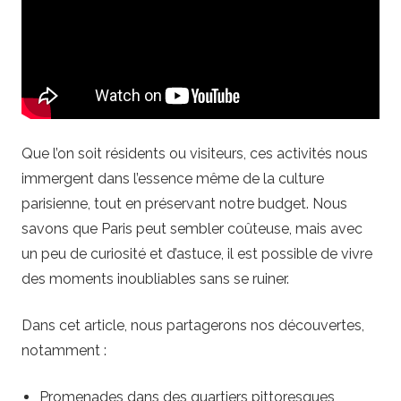
P
a
r
i
Que l’on soit résidents ou visiteurs, ces activités nous
immergent dans l’essence même de la culture
s
parisienne, tout en préservant notre budget. Nous
savons que Paris peut sembler coûteuse, mais avec
p
un peu de curiosité et d’astuce, il est possible de vivre
o
des moments inoubliables sans se ruiner.
r
Dans cet article, nous partagerons nos découvertes,
notamment :
t
Promenades dans des quartiers pittoresques