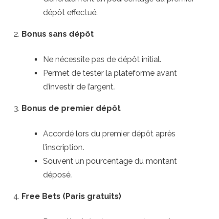
dépôt effectué.
Bonus sans dépôt
Ne nécessite pas de dépôt initial.
Permet de tester la plateforme avant
d’investir de l’argent.
Bonus de premier dépôt
Accordé lors du premier dépôt après
l’inscription.
Souvent un pourcentage du montant
déposé.
Free Bets (Paris gratuits)