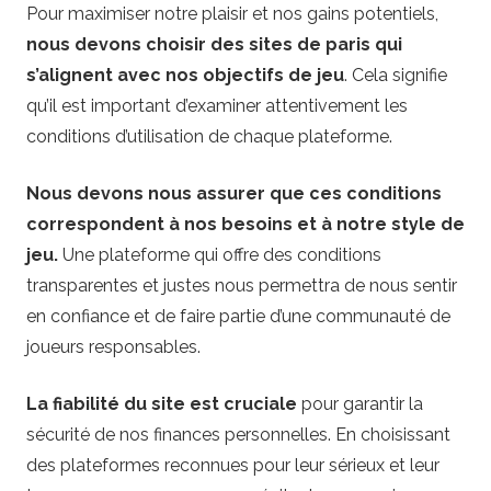
Pour maximiser notre plaisir et nos gains potentiels,
nous devons choisir des sites de paris qui
s’alignent avec nos objectifs de jeu
. Cela signifie
qu’il est important d’examiner attentivement les
conditions d’utilisation de chaque plateforme.
Nous devons nous assurer que ces conditions
correspondent à nos besoins et à notre style de
jeu.
Une plateforme qui offre des conditions
transparentes et justes nous permettra de nous sentir
en confiance et de faire partie d’une communauté de
joueurs responsables.
La fiabilité du site est cruciale
pour garantir la
sécurité de nos finances personnelles. En choisissant
des plateformes reconnues pour leur sérieux et leur