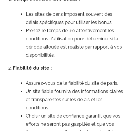
Les sites de paris imposent souvent des
délais spécifiques pour utiliser les bonus.
Prenez le temps de lire attentivement les
conditions d’utilisation pour déterminer si la
période allouée est réaliste par rapport à vos
disponibilités.
Fiabilité du site :
Assurez-vous de la fiabilité du site de paris.
Un site fiable fournira des informations claires
et transparentes sur les délais et les
conditions.
Choisir un site de confiance garantit que vos
efforts ne seront pas gaspillés et que vos