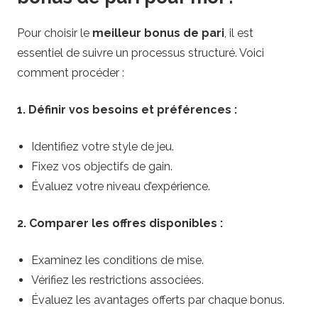
Pour choisir le
meilleur bonus de pari
, il est
essentiel de suivre un processus structuré. Voici
comment procéder :
1. Définir vos besoins et préférences :
Identifiez votre style de jeu.
Fixez vos objectifs de gain.
Évaluez votre niveau d’expérience.
2. Comparer les offres disponibles :
Examinez les conditions de mise.
Vérifiez les restrictions associées.
Évaluez les avantages offerts par chaque bonus.