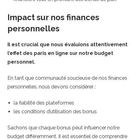
Impact sur nos finances
personnelles
Il est crucial que nous évaluions attentivement
l’effet des paris en ligne sur notre budget
personnel.
En tant que communauté soucieuse de nos finances
personnelles, nous devons considérer :
la fiabilité des plateformes
les conditions d’utilisation des bonus
Sachons que chaque bonus peut influencer notre
budget différemment. Il est essentiel de comprendre