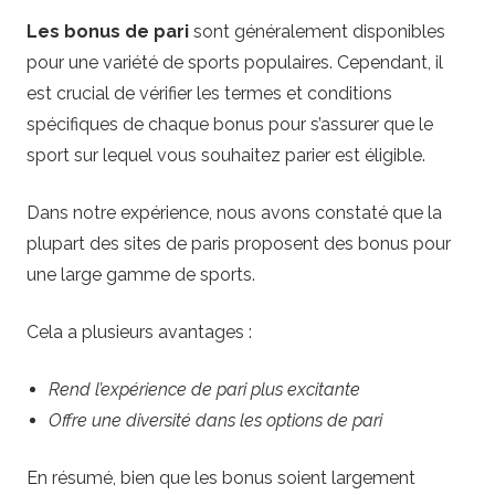
Les bonus de pari
sont généralement disponibles
pour une variété de sports populaires. Cependant, il
est crucial de vérifier les termes et conditions
spécifiques de chaque bonus pour s’assurer que le
sport sur lequel vous souhaitez parier est éligible.
Dans notre expérience, nous avons constaté que la
plupart des sites de paris proposent des bonus pour
une large gamme de sports.
Cela a plusieurs avantages :
Rend l’expérience de pari plus excitante
Offre une diversité dans les options de pari
En résumé, bien que les bonus soient largement